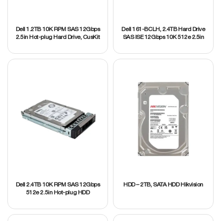
Dell 1.2TB 10K RPM SAS 12Gbps
Dell 161-BCLH, 2.4TB Hard Drive
2.5in Hot-plug Hard Drive, CusKit
SAS ISE 12Gbps 10K 512e 2.5in
14G
Hot-Plug Customer Kit
Dell 2.4TB 10K RPM SAS 12Gbps
HDD – 2TB, SATA HDD Hikvision
512e 2.5in Hot-plug HDD