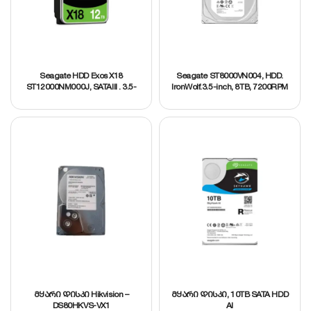
Seagate HDD Exos X18
Seagate ST8000VN004, HDD.
ST12000NM000J, SATAIII . 3.5-
IronWolf.3.5-inch, 8TB, 7200RPM
inch, 12TB 5Y
მყარი დისკი Hikvision –
მყარი დისკი, 10TB SATA HDD
DS80HKVS-VX1
AI