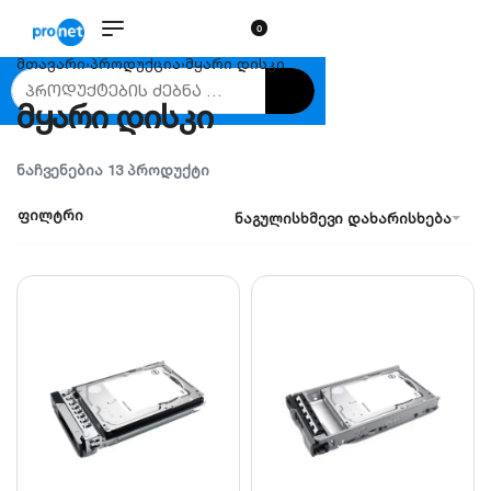
0
მთავარი
›
პროდუქცია
›
მყარი დისკი
მყარი დისკი
ᲜᲐᲩᲕᲔᲜᲔᲑᲘᲐ 13 ᲞᲠᲝᲓᲣᲥᲢᲘ
ფილტრი
ნაგულისხმევი დახარისხება