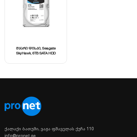
მყარი დისკი, Seagate
SkyHawk, 6TB SATA HDD
ქალაქი ბათუმი, ვაჟა ფშაველას ქუჩა 110
info@pronet.ge