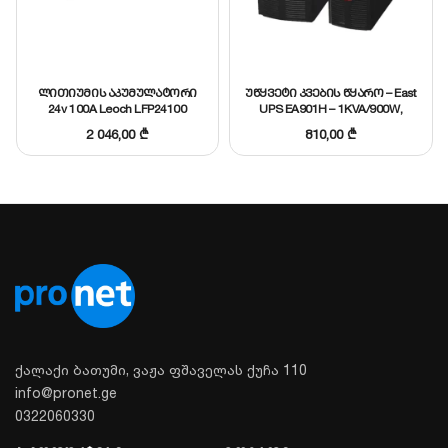
მიერთების საშუალებას.
OVCD დაცვა:
(Overvoltage Cutoff Device) იცავს
მოწყობილობას ექსტრემალურად მაღალი
ლითიუმის აკუმულატორი
უწყვეტი კვების წყარო – East
ძაბვისგან.
24v 100A Leoch LFP24100
UPS EA901H – 1KVA/900W,
36V/6A, Tower, LCD, SNMP slot,
2 046,00
₾
810,00
₾
RS-232, On-line
(აკუმულატორის გარეშე)
ქალაქი ბათუმი, ვაჟა ფშაველას ქუჩა 110
info@pronet.ge
0322060330