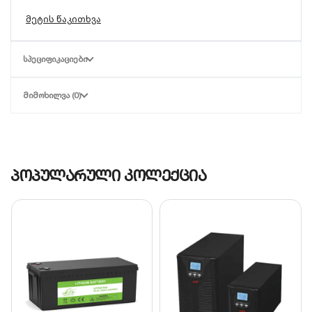
Online Double Conversion:
უზრუნველყოფს
იდეალურ გამომავალ ძაბვას ნებისმიერ
ᲡᲞᲔᲪᲘᲤᲘᲙᲐᲪᲘᲔᲑᲘ
დროს. გადართვის დრო ბატარეის რეჟიმზე
არის 0მს.
ᲛᲘᲛᲝᲮᲘᲚᲕᲐ (0)
გამომავალი პორტები:
აღჭურვილია 4 ცალი
IEC C13
როზეტით პროფესიონალური
აპარატურის დასაკავშირებლად.
Intelligent Card Slot:
სპეციალური სლოტი SNMP
ბარათის დასამატებლად, რაც საშუალებას
პოპულარული კოლექცია
გაძლევთ მართოთ UPS დისტანციურად
ქსელის საშუალებით.
LCD ინტერფეისი:
მრავალფუნქციური ეკრანი,
რომელიც რეალურ დროში გაწვდით
ინფორმაციას დატვირთვის, ბატარეის
მდგომარეობისა და ძაბვის შესახებ.
High Power Factor:
სიმძლავრის კოეფიციენტი
0.8 (1600W) იძლევა მეტი მოწყობილობის