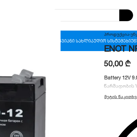
პროდუქცია
›
უწ
ხანძრო უსაფრთხოება
ჭკვიანი სახლი
აუდიო სისტემები
უწ
ENOT NP9
50,00
₾
Battery 12V 9.
წარმადობის 
ელექტროტექნ
ძაბვა:
12V
ტევადობა