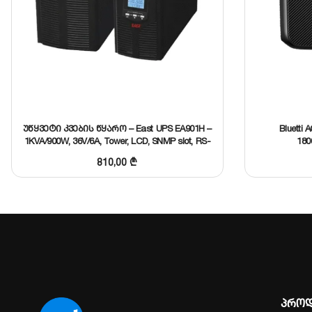
ნომინალური ტევადობა
მაქს. განმუხტვის დენი
შიდა წინაღობა
წონა
უწყვეტი კვების წყარო – East UPS EA901H –
Bluetti 
1KVA/900W, 36V/6A, Tower, LCD, SNMP slot, RS-
180
ზომები (L x W x H)
232, On-line (აკუმულატორის გარეშე)
810,00
₾
პროდ