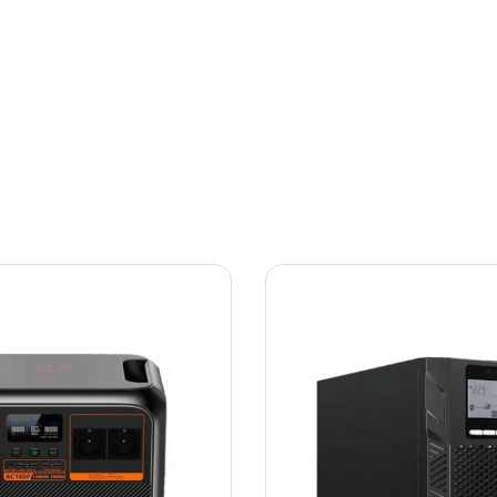
უნველყოფს დაბალ შიდა წინაღობას, რაც საშუალებას 
რულიად ჰერმეტული (VRLA), რაც გამორიცხავს ელექტრო
 უწყვეტი კვების წყაროებისთვის, არამედ ბავშვის ელ
მნიშვნელობა
12V