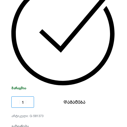
დაახლოება.
ᲛᲐᲠᲐᲒᲨᲘᲐ
დამატება
G-581373
გაზიარება