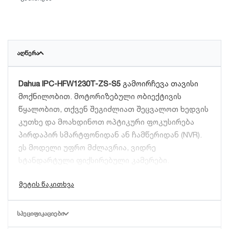
ᲐᲦᲬᲔᲠᲐ
Dahua IPC-HFW1230T-ZS-S5
გამოირჩევა თავისი
მოქნილობით. მოტორიზებული ობიექტივის
წყალობით, თქვენ შეგიძლიათ შეცვალოთ ხედვის
კუთხე და მოახდინოთ ოპტიკური ფოკუსირება
პირდაპირ სმარტფონიდან ან ჩამწერიდან (NVR).
ეს მოდელი უფრო მძლავრია, ვიდრე
სტანდარტული ფიქსირებული კამერები.
ტექნიკური მახასიათებლები:
ობიექტივი:
მოტორიზებული 2.8მმ–12მმ
ᲡᲞᲔᲪᲘᲤᲘᲙᲐᲪᲘᲔᲑᲘ
(ხედვის კუთხის რეგულირება).