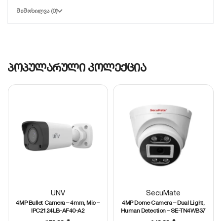
პირობებშიც კი.
ᲛᲘᲛᲝᲮᲘᲚᲕᲐ (0)
Smart H.265+:
ვიდეოს ეფექტური კომპრესია,
რომელიც ზოგავს ადგილს მეხსიერების
ბარათზე ხარისხის დაკარგვის გარეშე.
ინტელექტუალური ანალიტიკა (IVS):
კამერას
პოპულარული კოლექცია
შეუძლია ავტომატურად ამოიცნოს ადამიანის
ან ავტომობილის შეჭრა დაცულ ტერიტორიაზე.
გამძლეობა:
ვანდალგამძლე კორპუსი (IK10)
და წყალგაუმტარი დიზაინი (IP66).
დეტალური მონაცემების გახსნა
მსგავსის შერჩევა
UNV
SecuMate
4MP Bullet Camera – 4mm, Mic –
4MP Dome Camera – Dual Light,
IPC2124LB-AF40-A2
Human Detection – SE-TN4WB37