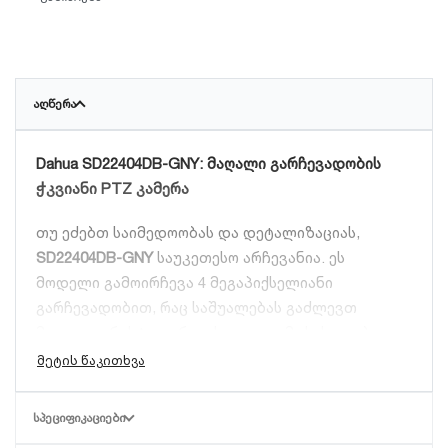
ᲐᲦᲬᲔᲠᲐ
Dahua SD22404DB-GNY: მაღალი გარჩევადობის
ჭკვიანი PTZ კამერა
თუ ეძებთ საიმედოობას და დეტალიზაციას,
SD22404DB-GNY
საუკეთესო არჩევანია. ეს
მოდელი გამოირჩევა 4 მეგაპიქსელიანი
გარჩევადობით, რაც საშუალებას გაძლევთ
მიიღოთ კრისტალურად სუფთა გამოსახულება.
ძირითადი მახასიათებლები:
ᲡᲞᲔᲪᲘᲤᲘᲙᲐᲪᲘᲔᲑᲘ
Starlight ტექნოლოგია:
მკაფიო ფერადი
გამოსახულება დაბალი განათების