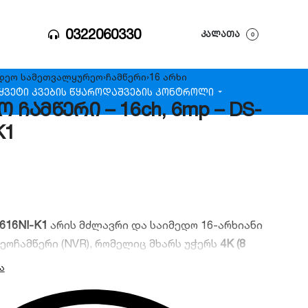
0322060330
ᲙᲐᲚᲐᲗᲐ
0
დეო სამეთვალყურეო
›
ჩამწერი
›
16 არხი
ყვეტი კვების წყარო
დაშვების კონტროლი
ო ჩამწერი – 16ch, 6mp – DS-
K1
7616NI-K1
არის მძლავრი და საიმედო 16-არხიანი
ეოჩამწერი (NVR), რომელიც მხარს უჭერს
4K (8
ობის IP კამერებს. მოწყობილობა აღჭურვილია
-კოდეკით, რაც მნიშვნელოვნად ზოგავს
 დისკზე და ამცირებს ინტერნეტ ტრაფიკს.