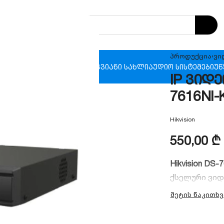
პროდუქცია
›
ვი
ხანძრო უსაფრთხოება
ჭკვიანი სახლი
აუდიო სისტემები
უწ
IP ვიდე
7616NI-
Hikvision
550,00
₾
Hikvision DS-
ქსელური ვიდ
MP)
გარჩევად
H.265+
სმარტ
ადგილს მყარ