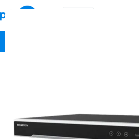
KA
EN
ვიდეო სამეთვალყურეო
ქსელური მოწყობილობები
სა