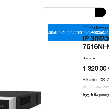
პროდუქცია
›
ვი
ხანძრო უსაფრთხოება
ჭკვიანი სახლი
აუდიო სისტემები
უწ
IP ვიდე
7616NI-K
Hikvision
1 320,00
Hikvision
DS-7
პროფესიონალ
ვიდეოჩამწერ
პორტით მარტი
აქვს 4K Ultr