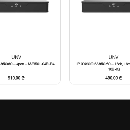
გავს მყარი დისკის სივრცეს 75%-მდე)
2 HDD-ს, თითოეული 10 TB-მდე)
I/O, USB პორტები
UNV
UNV
მწერი – 4poe – NVR501-04B-P4
IP ვიდეო ჩამწერი – 16ch, 16m
16B-IQ
510,00
₾
490,00
₾