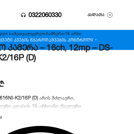
0322060330
ᲙᲐᲚᲐᲗᲐ
0
დეო სამეთვალყურეო
›
ჩამწერი
›
16 არხი
ყვეტი კვების წყარო
დაშვების კონტროლი
ო კამერა – 16ch, 12mp – DS-
2/16P (D)
₾
616NI-K2/16P (D)
არის მძლავრი,
ური კლასის 16-არხიანი ქსელური
ი (NVR), აღჭურვილი 16 დამოუკიდებელი PoE
ვი Plug & Play მონტაჟისთვის. მოწყობილობას
a HD გარჩევადობის, H.265+ ვიდეო კომპრესიისა