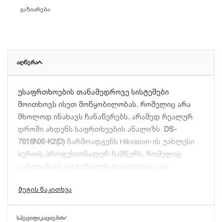
გაზიარება
ᲐᲦᲬᲔᲠᲐ
უსაფრთხოების თანამედროვე სისტემები
მოითხოვს ისეთ მოწყობილობას, რომელიც არა
მხოლოდ ინახავს ჩანაწერებს, არამედ რეალურ
დროში ახდენს საფრთხეების ანალიზს.
DS-
7616NXI-K2(D)
წარმოადგენს Hikvision-ის უახლესი
სერიის პროფესიონალურ ჩამწერს, რომელიც
აერთიანებს ოპტიმალურ ტევადობასა და
ხელოვნური ინტელექტის (AI) ფუნქციებს.
ხელოვნური ინტელექტი და AcuSense
ᲡᲞᲔᲪᲘᲤᲘᲙᲐᲪᲘᲔᲑᲘ
ტექნოლოგია