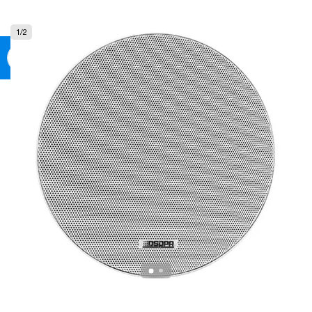
0
1
/
2