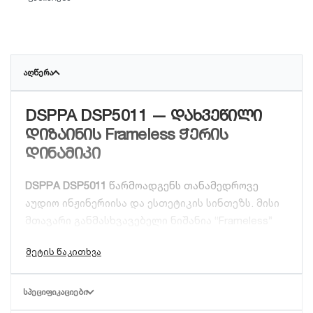
ᲐᲦᲬᲔᲠᲐ
DSPPA DSP5011 — დახვეწილი
დიზაინის Frameless ჭერის
დინამიკი
DSPPA DSP5011
წარმოადგენს თანამედროვე
აუდიო ინჟინერიისა და ესთეტიკის სინთეზს. მისი
მთავარი განმასხვავებელი ნიშანია “Frameless”
კონსტრუქცია — დინამიკის მაგნიტური ბადე
ფარავს მთლიან კორპუსს, რაც მას ჭერზე
თითქმის უხილავს ხდის.
ᲡᲞᲔᲪᲘᲤᲘᲙᲐᲪᲘᲔᲑᲘ
ძირითადი უპირატესობები: