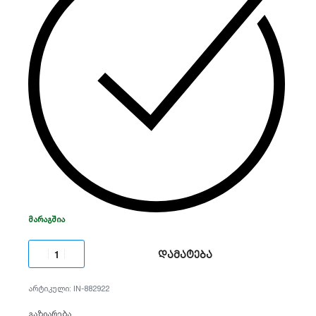
დიზაინი:
მაგნიტური ცხაური (Grille) ჩარჩოს
გარეშე.
ხმის ხარისხი:
მაღალი სიცხადის მქონე 6.5″
დრაივერი.
მონტაჟი:
მარტივი და სწრაფი ინსტალაციის
მექანიზმი.
ᲛᲐᲠᲐᲒᲨᲘᲐ
დამატება
IN-882922
გაზიარება