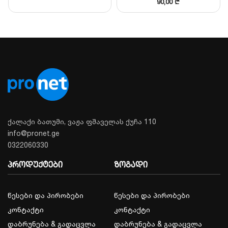
ტექნიკური მახასიათებლები:
90,00
₾
პარამეტრი
მნიშვნელობა
მოდელი
DSP5011
ნომინალური სიმძლავრე
10W
მაქსიმალური სიმძლავრე
20W
დრაივერის ზომა
6.5″ (Full-range)
ქალაქი ბათუმი, ვაჟა ფშაველას ქუჩა 110
სიხშირული დიაპაზონი
100Hz – 20kHz
info@pronet.ge
0322060330
ჭრის დიამეტრი (Cutout)
Ø 170 მმ
პროდუქტები
ზოგადი
ზომები
Ø 190 x 80 მმ
წესები და პირობები
წესები და პირობები
კონტაქტი
კონტაქტი
დეტალური მონაცემების გახსნა
დაბრუნება & გადაცვლა
დაბრუნება & გადაცვლა