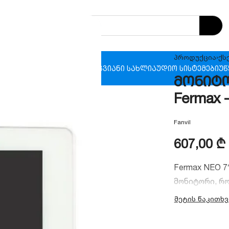
პროდუქცია
›
ქს
ხანძრო უსაფრთხოება
ჭკვიანი სახლი
აუდიო სისტემები
უწ
მონიტო
Fermax 
Fanvil
607,00
₾
Fermax NEO 
მონიტორი, რ
მულტიმედიურ
ინჩიანი სენ
ინტეგრირებ