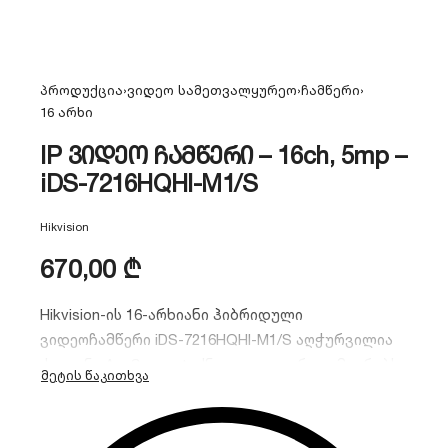
პროდუქცია
›
ვიდეო სამეთვალყურეო
›
ჩამწერი
›
16 არხი
IP ვიდეო ჩამწერი – 16ch, 5mp –
iDS-7216HQHI-M1/S
Hikvision
670,00
₾
Hikvision-ის 16-არხიანი ჰიბრიდული
ვიდეოჩამწერი iDS-7216HQHI-M1/S აღჭურვილია
ჭკვიანი AcuSense ტექნოლოგიით, რაც ამცირებს
ცრუ განგაშებს. მხარს უჭერს HD-TVI, AHD, CVI,
CVBS და IP კამერებს 4 მეგაპიქსელამდე
რეზოლუციით.