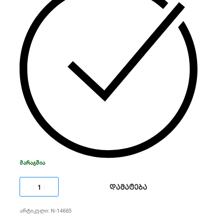
ᲛᲐᲠᲐᲒᲨᲘᲐ
დამატება
N-14665