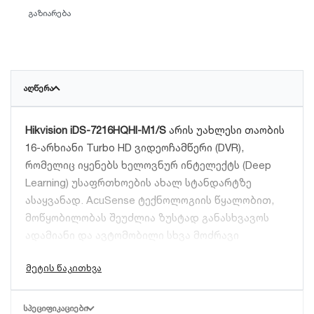
გაზიარება
ᲐᲦᲬᲔᲠᲐ
Hikvision iDS-7216HQHI-M1/S
არის უახლესი თაობის
16-არხიანი Turbo HD ვიდეოჩამწერი (DVR),
რომელიც იყენებს ხელოვნურ ინტელექტს (Deep
Learning) უსაფრთხოების ახალ სტანდარტზე
ასაყვანად. AcuSense ტექნოლოგიის წყალობით,
მოწყობილობას შეუძლია ზუსტად განასხვავოს
ადამიანი და ავტომობილი სხვა მოძრავი
ობიექტებისგან (ფოთლები, წვიმა, ცხოველები),
რაც 90%-ით ამცირებს ცრუ განგაშის სიხშირეს.
ძირითადი მახასიათებლები და
ᲡᲞᲔᲪᲘᲤᲘᲙᲐᲪᲘᲔᲑᲘ