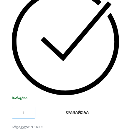
ამოცნობა. მხარს უჭერს HDTVI/AHD/CVI/CVBS/IP
ვიდეო სიგნალებს და H.265 Pro+ ეფექტურ
კომპრესიას, რაც მკვეთრად ზოგავს მყარი
დისკის (HDD) სივრცეს. იდეალური
გადაწყვეტილებაა ბიზნესისა და სახლის
უსაფრთხოებისთვის.
ᲛᲐᲠᲐᲒᲨᲘᲐ
დამატება
N-16932