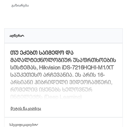
გაზიარება
ᲐᲦᲬᲔᲠᲐ
თუ ეძებთ საიმედო და
მაღალტექნოლოგიურ უსაფრთხოების
სისტემას,
Hikvision iDS-7216HQHI-M1/XT
საუკეთესო არჩევანია. ეს არის 16-
არხიანი ჰიბრიდული ვიდეოჩამწერი,
რომელიც იყენებს ხელოვნურ
ინტელექტს (Deep Learning)
უსაფრთხოების სრულიად ახალ
დონეზე ასაყვანად.
მთავარი უპირატესობები და
ᲡᲞᲔᲪᲘᲤᲘᲙᲐᲪᲘᲔᲑᲘ