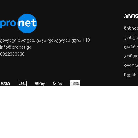
პროდ
წესებ
კონტა
ქალაქი ბათუმი, ვაჟა ფშაველას ქუჩა 110
დაბრუ
info@pronet.ge
0322060330
კონფ
ბლოგ
ჩვენს
KSTAR KS-BC-A8, A სერიის კაბინეტი UPS-ის 