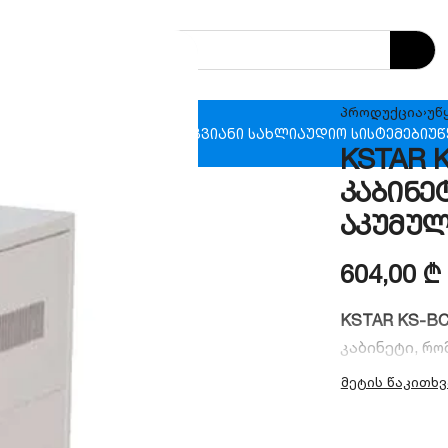
პროდუქცია
›
უწ
ხანძრო უსაფრთხოება
ჭკვიანი სახლი
აუდიო სისტემები
უწ
KSTAR K
კაბინე
აკუმულ
604,00
₾
KSTAR KS-BC
კაბინეტი, რ
სისტემების 
ეს მოდელი გა
გაძლიერებულ