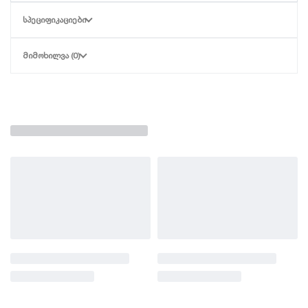
მომხმარებლები.
ᲡᲞᲔᲪᲘᲤᲘᲙᲐᲪᲘᲔᲑᲘ
უნივერსალური ძაბვა:
მუშაობს როგორც 12V,
ისე 24V სისტემებზე (ავტომატური ამოცნობა ან
ᲛᲘᲛᲝᲮᲘᲚᲕᲐ (0)
ფართო 9-32V დიაპაზონი).
დაცვის მექანიზმები:
* დაცვა ღრმა
განმუხტვისგან (LVD).
დაცვა მოკლე ჩართვისა და
გადატვირთვისგან.
პოლარობის შეცდომისგან დაცვა.
ეფექტურობა:
მინიმალური საკუთარი
მოხმარება და ენერგიის ეფექტური გადაცემა.
გამოყენება:
იდეალურია ქუჩის
განათებებისთვის, საზღვაო
ტრანსპორტისთვის, ქემპერებისთვის და მცირე
მზის ელექტროსადგურებისთვის.