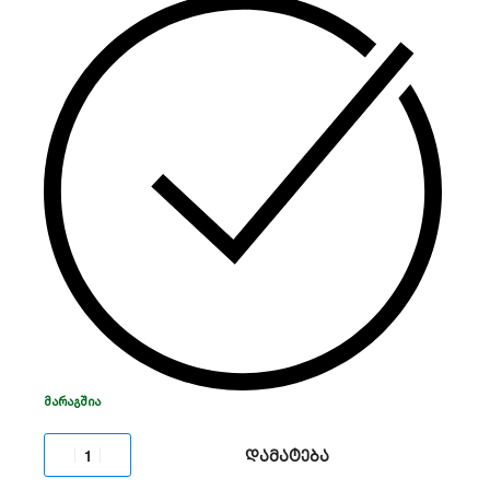
კონტაქტის სენსორი, რომელიც შექმნილია
კარებისა და ფანჯრების უსაფრთხოების
მონიტორინგისთვის.
კავშირი:
უსადენო R-Bus ტექნოლოგია.
ელემენტის გამძლეობა:
5 წლამდე.
მონტაჟი:
მარტივი და სწრაფი (DIY).
თავსებადობა:
სრული ინტეგრაცია
Roombanker-ის ჭკვიანი სახლის
სისტემასთან.
ᲛᲐᲠᲐᲒᲨᲘᲐ
დამატება