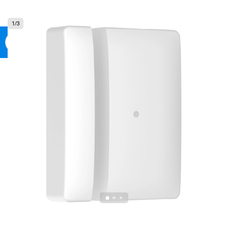
0
1
/
3