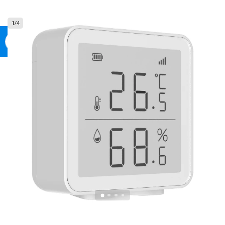
0
1
/
4