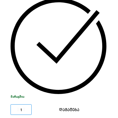
3.0 პროტოკოლით, აქვს ხანგრძლივი ელემენტის
რესურსი და მარტივად ინტეგრირდება ჭკვიანი
სახლის სისტემებში.
ᲛᲐᲠᲐᲒᲨᲘᲐ
დამატება