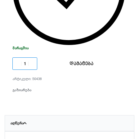
ᲛᲐᲠᲐᲒᲨᲘᲐ
დამატება
50438
გაზიარება
ᲐᲦᲬᲔᲠᲐ