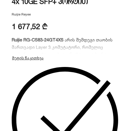
4x 10GE SFP+ პორტით
Ruijie Reyee
1 677,52
₾
Ruijie RG-CS83-24GT4XS
არის შემდეგი თაობის
მართვადი Layer 3 კომუტატორი, რომელიც
აღჭურვილია 24 გიგაბიტიანი Ethernet პორტით
და 4 მაღალსიჩქარიანი 10G SFP+ სლოტით. იგი
იდეალური გადაწყვეტილებაა კორპორატიული
ქსელების აგრეგაციისთვის ან მცირე მონაცემთა
ცენტრებისთვის, სადაც პრიორიტეტული სწრაფი
მონაცემთა გადაცემა და სტაბილურობაა.