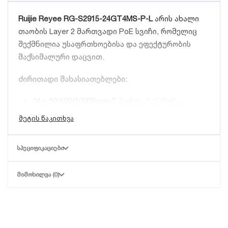
Ruijie Reyee RG-S2915-24GT4MS-P-L
არის ახალი
თაობის Layer 2 მართვადი PoE სვიჩი, რომელიც
შექმნილია უსაფრთხოებისა და ეფექტურობის
მაქსიმალური დაცვით.
ძირითადი მახასიათებლები:
24 x 10/100/1000Base-T
პორტი PoE/PoE+
მხარდაჭერით.
4 SFP Uplink
პორტი მაღალსიჩქარიანი
ოპტიკური კავშირისთვის.
ᲡᲞᲔᲪᲘᲤᲘᲙᲐᲪᲘᲔᲑᲘ
PoE ბიუჯეტი:
370W, რაც საშუალებას გაძლევთ
დააკავშიროთ მრავალი IP კამერა ან IP
ᲛᲘᲛᲝᲮᲘᲚᲕᲐ (0)
ტელეფონი.
Cloud Management:
მართეთ თქვენი ქსელი
ნებისმიერი ადგილიდან უფასო Ruijie Cloud
აპლიკაციით.