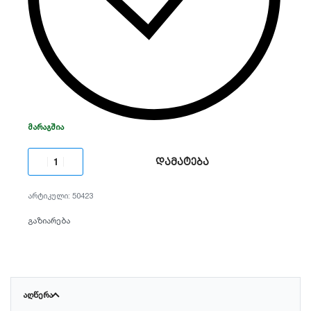
ᲛᲐᲠᲐᲒᲨᲘᲐ
დამატება
50423
გაზიარება
ᲐᲦᲬᲔᲠᲐ