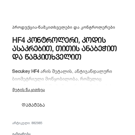
პროდუქცია
›
წამკითხველები და კონტროლერები
HF4 კონტროლერი, კოდის
ასაკრებით, თითის ანაბეჭით
და წამკითხველით
Secukey HF4
არის მეტალის, ანტივანდალური
ბიომეტრიული მოწყობილობა, რომელიც
უზრუნველყოფს მაქსიმალურ უსაფრთხოებას.
იდენტიფიკაცია:
თითის ანაბეჭდი, ბარათი
დამატება
(EM), პინ-კოდი.
ტევადობა:
1000 მომხმარებელი (100
882985
ანაბეჭდი + 900 პინ/ბარათი).
გაზიარება