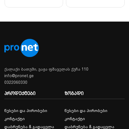
პარამეტრი
მონაცემები
მომხმარებლის
1000 (Fingerprint: 100,
ტევადობა
Card/PIN: 900)
ბარათის ტიპი
125KHz EM
ანტივანდალური
კორპუსი
მეტალი
სამუშაო
-30°C ~ 60°C
ქალაქი ბათუმი, ვაჟა ფშაველას ქუჩა 110
ტემპერატურა
info@pronet.ge
დაცვის კლასი
IP66
0322060330
პროდუქტები
ზოგადი
წესები და პირობები
წესები და პირობები
კონტაქტი
კონტაქტი
დაბრუნება & გადაცვლა
დაბრუნება & გადაცვლა