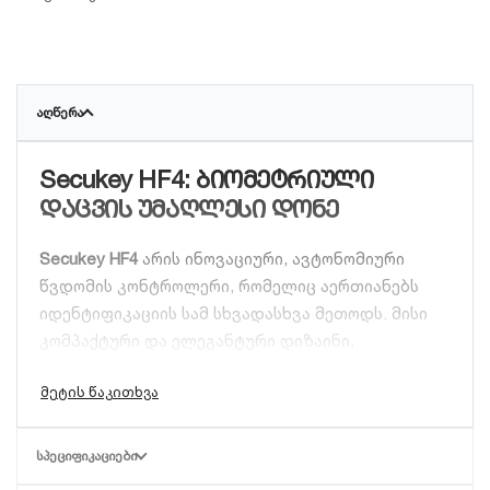
დაცვა:
IP66 სტანდარტი (იდეალურია გარე
გამოყენებისთვის).
ინტერფეისი:
Wiegand 26-44 ბიტიანი
ᲐᲦᲬᲔᲠᲐ
გამომავალი.
Secukey HF4: ბიომეტრიული
დაცვის უმაღლესი დონე
Secukey HF4
არის ინოვაციური, ავტონომიური
წვდომის კონტროლერი, რომელიც აერთიანებს
იდენტიფიკაციის სამ სხვადასხვა მეთოდს. მისი
კომპაქტური და ელეგანტური დიზაინი,
მაღალტექნოლოგიურ ფუნქციებთან ერთად,
საუკეთესო არჩევანია როგორც ბიზნეს
ცენტრებისთვის, ისე კერძო ობიექტებისთვის.
ძირითადი მახასიათებლები და
ᲡᲞᲔᲪᲘᲤᲘᲙᲐᲪᲘᲔᲑᲘ
უპირატესობები: