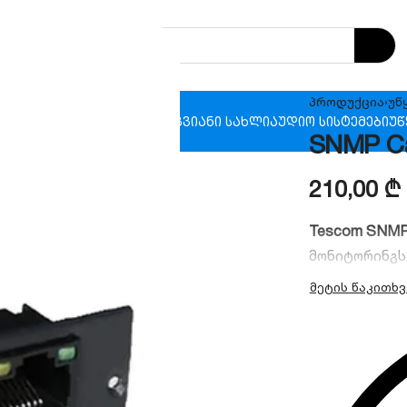
პროდუქცია
›
უწ
ხანძრო უსაფრთხოება
ჭკვიანი სახლი
აუდიო სისტემები
უწ
SNMP Ca
210,00
₾
Tescom SNMP
მონიტორინგს
შეგიძლიათ რ
მდგომარეობა
შესახებ. თავ
წყაროებთან.