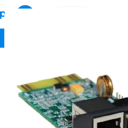
KA
EN
ვიდეო სამეთვალყურეო
ქსელური მოწყობილობები
სა