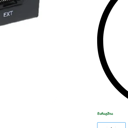
ᲛᲐᲠᲐᲒᲨᲘᲐ