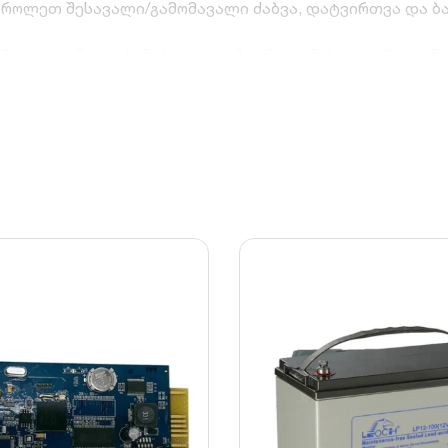
როლეთ შესავალი/გამომავალი ძაბვა, დატვირთვა და ბა
მეშვეობით შეტყობინებების გაგზავნა დენის გათიშვის ან
ის ავტომატური, უსაფრთხო გამორთვის (Safe Shutdown) 
ცემების ისტორიას ანალიზისთვის.
ლოტებთან (Intelligent Slot) და მხარს უჭერს IPv4/IPv6
რი ხარვეზების რისკს და ზრდის თქვენი IT ინფრასტრუქტ