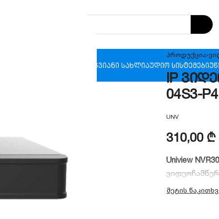
პროდუქცია
›
ვი
ხანძრო უსაფრთხოება
ჭკვიანი სახლი
აუდიო სისტემები
უწ
IP ვიდე
04S3-P4
UNV
310,00
₾
Uniview NVR3
ვიდეოჩამწერ
მარტივი “Plu
1 SATA პორტი
ტექნოლოგია 