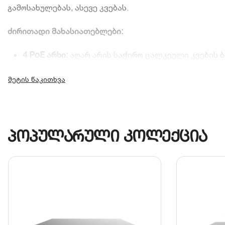
გამოსახულებას, ასევე კვებას.
ძირითადი მახასიათებლები:
4 PoE არხი:
აღარ არის საჭირო ცალკეული კვების 
4K Ultra HD მხარდაჭერა:
შესაძლებლობა გაქვთ გა
Ultra 265 კოდეკი:
ინოვაციური შეკუმშვის ტექნოლოგ
მარტივი დისტანციური წვდომა:
EZView
აპლიკაციი
პოპულარული კოლექცია
თავსებადობა:
მხარს უჭერს ONVIF პროტოკოლს, რა
კომპაქტური დიზაინი:
მისი მცირე ზომა საშუალებ
დეტალური მონაცემების გახსნა
მსგავსი პროდუქციის შერჩევა