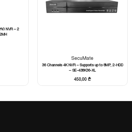
რი NVR – 2
32MH
SecuMate
36 Channels 4K NVR – Supports up to 8MP, 2-HDD
– SE-438K36-XL
450,00
₾