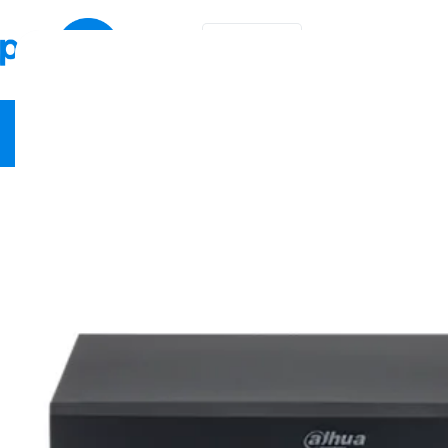
KA
EN
ვიდეო სამეთვალყურეო
ქსელური მოწყობილობები
სა