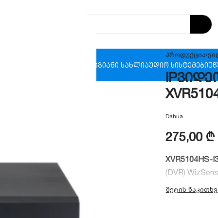
პროდუქცია
›
ვი
ხანძრო უსაფრთხოება
ჭკვიანი სახლი
აუდიო სისტემები
უწ
IPვიდეო
XVR5104
Dahua
275,00
₾
XVR5104HS-I
(DVR) WizSe
აქვს ადამია
ფუნქცია, 5MP
ტექნოლოგია 