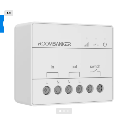
0
1
/
3