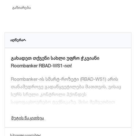
გაზიარება
ᲐᲦᲬᲔᲠᲐ
გახადეთ თქვენი სახლი უფრო ჭკვიანი
Roombanker RBAD-WS1-ით!
Roombanker-ის სმარტ-როზეტი (RBAD-WS1) არის
თანამედროვე გადაწყვეტილება მათთვის, ვისაც
სურს სრული კონტროლი ჰქონდეს
საყოფაცხოვრებო ტექნიკაზე. მისი მეშვეობით
შეგიძლიათ ჩართოთ ან გამორთოთ
მოწყობილობები მსოფლიოს ნებისმიერი
წერტილიდან სმარტფონის აპლიკაციის
დახმარებით.
ᲡᲞᲔᲪᲘᲤᲘᲙᲐᲪᲘᲔᲑᲘ