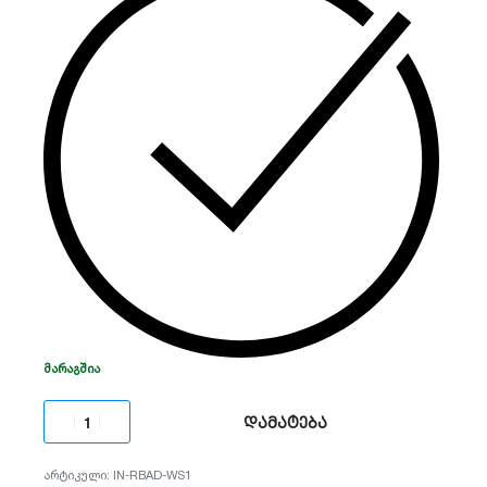
აქვს გადატვირთვისაგან დაცვის მექანიზმი.
იდეალურია სახლის ავტომატიზაციისა და
ელექტროენერგიის დასაზოგად.
ᲛᲐᲠᲐᲒᲨᲘᲐ
დამატება
IN-RBAD-WS1