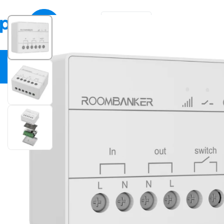
EN
1
/
3
KA
Video Security
Network Equipment
Fire Safety
Smart Hom