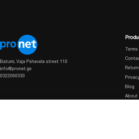
Produ
Terms 
Conta
Batumi, Vaja Pshavela street 110
Return
info@pronet.ge
0322060330
Privac
Blog
About