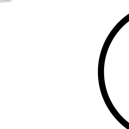
უსაფრთხო Zi
დაცვის მექა
ელექტროენერ