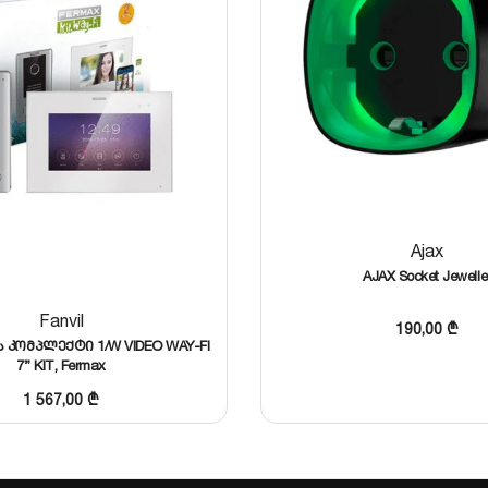
Ajax
AJAX Socket Jewelle
Fanvil
190,00
₾
კომპლექტი 1/W VIDEO WAY-FI
7” KIT, Fermax
1 567,00
₾