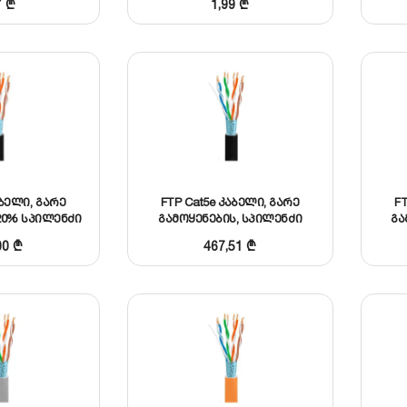
7
₾
1,99
₾
აბელი, გარე
FTP Cat5e კაბელი, გარე
FT
20% სპილენძი
გამოყენების, სპილენძი
გა
00
₾
467,51
₾