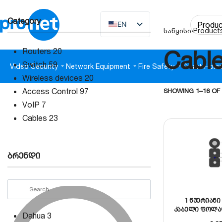
Category
EN
საწყისი
›
Product
KA
Cabl
Routers
20
Switch
59
Video Security
Network Equipment
Fire Safety
Smart Hom
Wireless devices
20
Access Control
97
SHOWING 1–16 OF
VoIP
7
Cables
23
ბრენდი
1 წვერიანი
კაბელი ფოლა
Dahua
3
G65