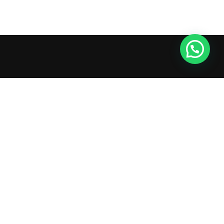
Follow Newslatter
Be the first to receive information about discounts in
advance.
© 2026, All rights reserved.