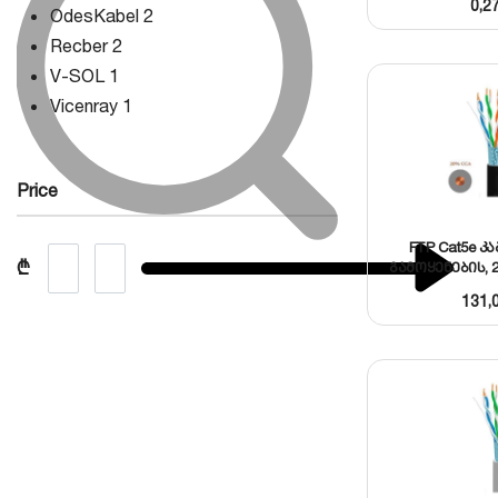
0,2
OdesKabel
2
Recber
2
V-SOL
1
Vicenray
1
Price
FTP Cat5e კ
₾
გამოყენების, 
131,