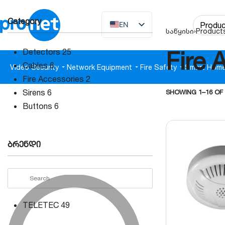
Category
EN
საწყისი
›
Product
KA
Fire 
Detectors
25
Cables
6
Video Security
Network Equipment
Fire Safety
Smart Hom
Fire Accessories
2
Sirens
6
SHOWING 1–16 OF
Buttons
6
ბრენდი
TELETEC
49