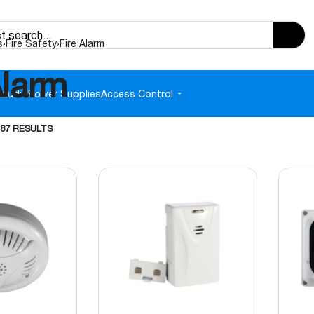
s
›
Fire Safety
›
Fire Alarm
Alarm
e
Audio
Power Supplies
Access Control
 87 RESULTS