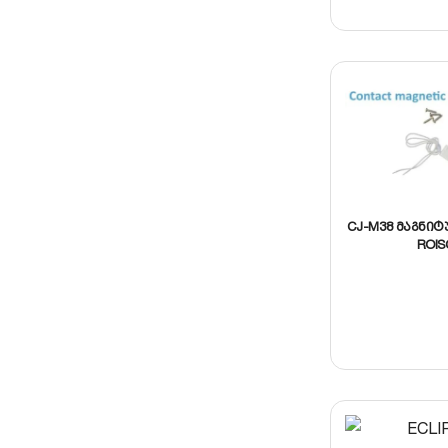
CJ-M38 მაგნიტ
ROIS