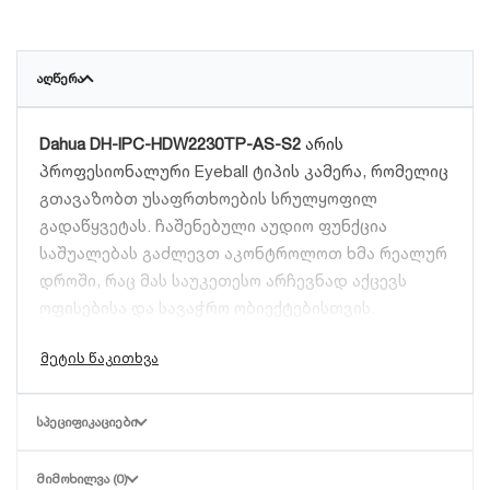
ᲐᲦᲬᲔᲠᲐ
Dahua DH-IPC-HDW2230TP-AS-S2
არის
პროფესიონალური Eyeball ტიპის კამერა, რომელიც
გთავაზობთ უსაფრთხოების სრულყოფილ
გადაწყვეტას. ჩაშენებული აუდიო ფუნქცია
საშუალებას გაძლევთ აკონტროლოთ ხმა რეალურ
დროში, რაც მას საუკეთესო არჩევნად აქცევს
ოფისებისა და სავაჭრო ობიექტებისთვის.
ძირითადი უპირატესობები:
Starlight ტექნოლოგია:
უზრუნველყოფს
ᲡᲞᲔᲪᲘᲤᲘᲙᲐᲪᲘᲔᲑᲘ
მკვეთრ და დეტალურ გამოსახულებას
დაბალი განათების პირობებშიც კი.
ᲛᲘᲛᲝᲮᲘᲚᲕᲐ (0)
ჩაშენებული მიკროფონი:
საშუალებას