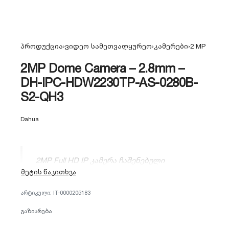
პროდუქცია
›
ვიდეო სამეთვალყურეო
›
კამერები
›
2 MP
2MP Dome Camera – 2.8mm –
DH-IPC-HDW2230TP-AS-0280B-
S2-QH3
Dahua
2MP Full HD IP კამერა ჩაშენებული
მიკროფონითა და MicroSD სლოტით (256GB).
აღჭურვილია Starlight ტექნოლოგიით, 30მ
IT-0000205183
ღამის ხედვითა და IP67 დაცვით. იდეალურია
აუდიო-ვიდეო მონიტორინგისთვის.
გაზიარება