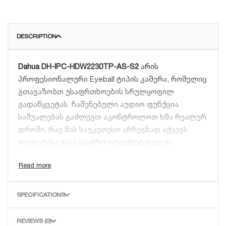
DESCRIPTION
Dahua DH-IPC-HDW2230TP-AS-S2
არის
პროფესიონალური Eyeball ტიპის კამერა, რომელიც
გთავაზობთ უსაფრთხოების სრულყოფილ
გადაწყვეტას. ჩაშენებული აუდიო ფუნქცია
საშუალებას გაძლევთ აკონტროლოთ ხმა რეალურ
დროში, რაც მას საუკეთესო არჩევნად აქცევს
ოფისებისა და სავაჭრო ობიექტებისთვის.
ძირითადი უპირატესობები:
Starlight ტექნოლოგია:
უზრუნველყოფს
SPECIFICATIONS
მკვეთრ და დეტალურ გამოსახულებას
დაბალი განათების პირობებშიც კი.
REVIEWS (0)
ჩაშენებული მიკროფონი:
საშუალებას