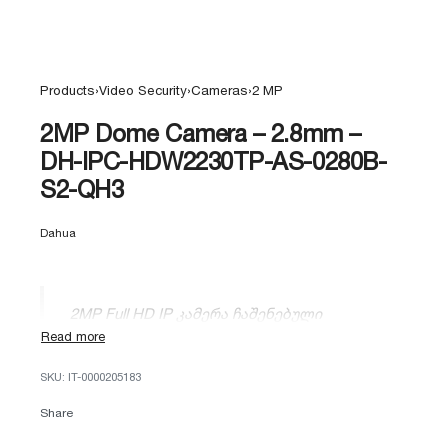
Products
›
Video Security
›
Cameras
›
2 MP
2MP Dome Camera – 2.8mm –
DH-IPC-HDW2230TP-AS-0280B-
S2-QH3
Dahua
2MP Full HD IP კამერა ჩაშენებული
მიკროფონითა და MicroSD სლოტით (256GB).
აღჭურვილია Starlight ტექნოლოგიით, 30მ
IT-0000205183
ღამის ხედვითა და IP67 დაცვით. იდეალურია
აუდიო-ვიდეო მონიტორინგისთვის.
Share