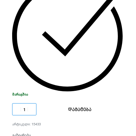
გაფართოება:
4MP (2688 × 1520)
ანალიტიკა:
AcuSense (ადამიანის და
ავტომობილის დეტექცია)
ღამის ხედვა:
40 მეტრი (Smart IR)
დაცვა:
IP67 (წყალგაუმტარი/მტვერგამძლე)
ᲛᲐᲠᲐᲒᲨᲘᲐ
დამატება
15433
გაზიარება