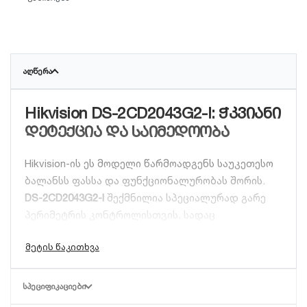
ᲐᲦᲬᲔᲠᲐ
Hikvision DS-2CD2043G2-I: ჭკვიანი
დეტექცია და საიმედოობა
Hikvision-ის ეს მოდელი წარმოადგენს საუკეთესო
ბალანსს ფასსა და ფუნქციონალურობას შორის.
DS-2CD2043G2-I
შექმნილია სპეციალურად გარე
პერიმეტრის კონტროლისთვის, სადაც
გადამწყვეტია მოძრაობის ზუსტი
იდენტიფიცირება.
ძირითადი უპირატესობები:
ᲡᲞᲔᲪᲘᲤᲘᲙᲐᲪᲘᲔᲑᲘ