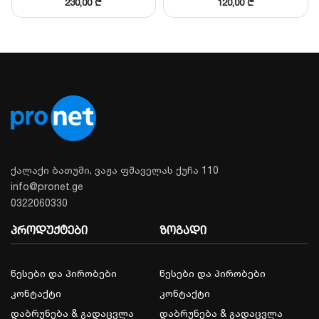
230,00
₾
120,00
₾
კლიმატურ პირობებში.
ტექნიკური მახასიათებლები:
მახასიათებელი
მონაცემები
1/3″ Progressive Scan
სენსორი
CMOS
მინიმალური
0.005 Lux (Color)
განათება
ქალაქი ბათუმი, ვაჟა ფშაველას ქუჩა 110
info@pronet.ge
ობიექტივი
2.8 მმ / 4 მმ (არჩევითი)
0322060330
მეხსიერების
MicroSD სლოტი (256 GB-
პროდუქტები
ზოგადი
ბარათი
მდე)
კვება
12 VDC ან PoE (802.3af
წესები და პირობები
წესები და პირობები
კონტაქტი
კონტაქტი
დაბრუნება & გადაცვლა
დაბრუნება & გადაცვლა