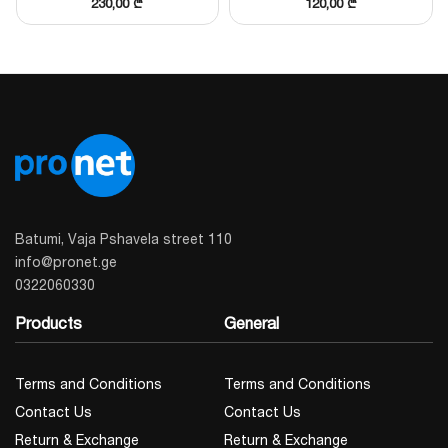
230,00
₾
120,00
₾
კლიმატურ პირობებში.
ტექნიკური მახასიათებლები:
მახასიათებელი
მონაცემები
1/3″ Progressive Scan
სენსორი
CMOS
მინიმალური
0.005 Lux (Color)
განათება
Batumi, Vaja Pshavela street 110
info@pronet.ge
ობიექტივი
2.8 მმ / 4 მმ (არჩევითი)
0322060330
მეხსიერების
MicroSD სლოტი (256 GB-
Products
General
ბარათი
მდე)
კვება
12 VDC ან PoE (802.3af
Terms and Conditions
Terms and Conditions
Contact Us
Contact Us
Return & Exchange
Return & Exchange