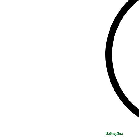
ᲛᲐᲠᲐᲒᲨᲘᲐ