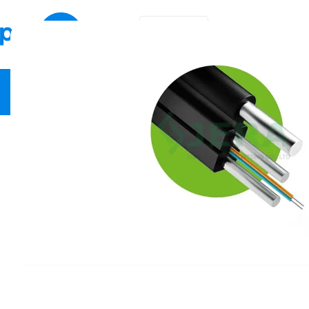
KA
EN
ვიდეო სამეთვალყურეო
ქსელური მოწყობილობები
სა