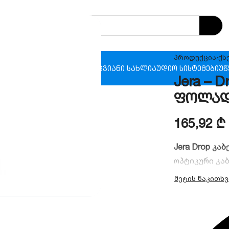
პროდუქცია
›
ქს
ხანძრო უსაფრთხოება
ჭკვიანი სახლი
აუდიო სისტემები
უწ
Jera – D
ფოლად
165,92
₾
Jera Drop კა
ოპტიკური კა
იდეალურია ა
ბოჭკო უზრუ
მავთული გარ
კლიმატურ პი