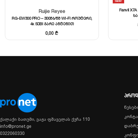
Sale!
Fanvil X
Ruijie Reyee
ხა
RG-EW300 PRO – 300მბ/წმ WI-FI როუტერი,
4x 5DBI გარე ანტენით
0,00
₾
პროდ
წესებ
კონტა
ქალაქი ბათუმი, ვაჟა ფშაველას ქუჩა 110
დაბრუ
info@pronet.ge
0322060330
კონფ