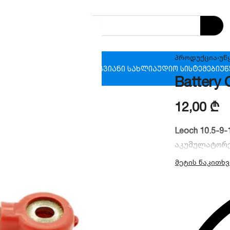
პროდუქცია
›
უწ
ხანძრო უსაფრთხოება
ჭკვიანი სახლი
აუდიო სისტემები
უწ
Battery 
12,00
₾
Leoch 10.5-9-
აკუმულატორე
გამოიყენება
შეერთებისთვ
ბრენდი:
L
ტიპი:
მოქ