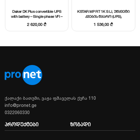
დეტალური მონაცემების გახსნა
Daker DK Plus convertible UPS
KSTAR MP RT 1K S LI, უწყვეტი
with battery – Single phase VFI –
კვების წყარო (UPS),
მსგავსის შერჩევა
3000 VA – 2700 W, Legrand,
1KVA/0.9KW RT ლითიუმის
2 620,00
₾
1 536,00
₾
310172
აკუმულატორით
ქალაქი ბათუმი, ვაჟა ფშაველას ქუჩა 110
info@pronet.ge
0322060330
პროდუქტები
ზოგადი