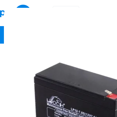
EN
KA
Video Security
Network Equipment
Fire Safety
Smart Hom