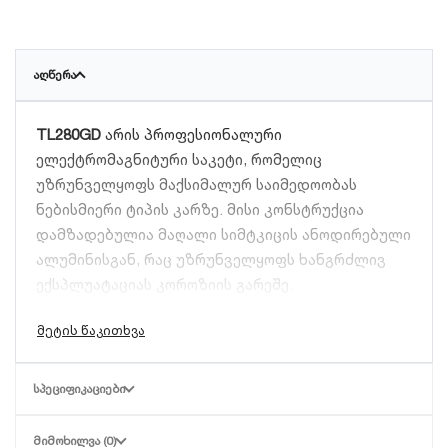
ᲐᲦᲬᲔᲠᲐ
TL280GD
არის პროფესიონალური
ელექტრომაგნიტური საკეტი, რომელიც
უზრუნველყოფს მაქსიმალურ საიმედოობას
ნებისმიერი ტიპის კარზე. მისი კონსტრუქცია
დამზადებულია მაღალი სიმტკიცის ანოდირებული
ალუმინისგან, რაც უზრუნველყოფს ხანგრძლივ
ექსპლუატაციას კოროზიის გარეშე.
ტექნიკური მახასიათებლები და უპირატესობები:
ჭიმვის ძალა:
280 კგ (600 lbs).
ᲡᲞᲔᲪᲘᲤᲘᲙᲐᲪᲘᲔᲑᲘ
სამუშაო ძაბვა:
DC 12V/24V (რეგულირებადი).
კორპუსი:
მყარი და მდგრადი მეტალის
ᲛᲘᲛᲝᲮᲘᲚᲕᲐ (0)
კონსტრუქცია.