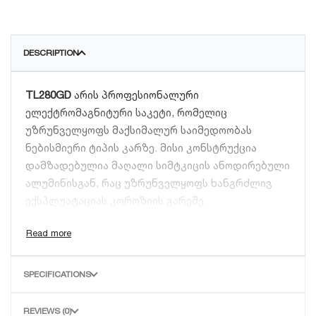
DESCRIPTION
TL280GD
არის პროფესიონალური
ელექტრომაგნიტური საკეტი, რომელიც
უზრუნველყოფს მაქსიმალურ საიმედოობას
ნებისმიერი ტიპის კარზე. მისი კონსტრუქცია
დამზადებულია მაღალი სიმტკიცის ანოდირებული
ალუმინისგან, რაც უზრუნველყოფს ხანგრძლივ
ექსპლუატაციას კოროზიის გარეშე.
ტექნიკური მახასიათებლები და უპირატესობები:
ჭიმვის ძალა:
280 კგ (600 lbs).
SPECIFICATIONS
სამუშაო ძაბვა:
DC 12V/24V (რეგულირებადი).
კორპუსი:
მყარი და მდგრადი მეტალის
REVIEWS (0)
კონსტრუქცია.