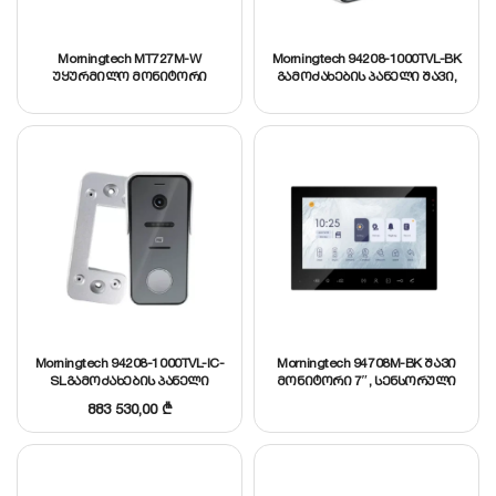
Morningtech MT727M-W
Morningtech 94208-1000TVL-BK
უყურმილო მონიტორი
გამოძახების პანელი შავი,
მეხსერების ფუნქციით,
AHD1080P/2MP, 3.2mm lens,
მულტიენოვანი მენიუ, 7″ TFT
With Night vision, infrared
LCD ეკრანი, 32გბ SD
LED5PCS, IP65
ბარათის სლოტი, ინტეგრ.
220ვ კვების, თეთრი
Morningtech 94208-1000TVL-IC-
Morningtech 94708M-BK შავი
SLგამოძახების პანელი
მონიტორი 7″, სენსორული
ვერცხლისფერი, IC
ღილაკებით და
883 530,00
₾
წამკითხველით
მეხსიერებით