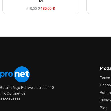
S4
210,00
₾
180,00
₾
Produ
Terms 
Conta
Batumi, Vaja Pshavela street 110
Return
info@pronet.ge
0322060330
Privac
Blog