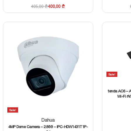
405,00
₾
400,00
₾
Sale!
tenda AC6 – 
Wi-Fi 
Sale!
Dahua
4MP Dome Camera – 2.8მმ – IPC-HDW1431T1P-