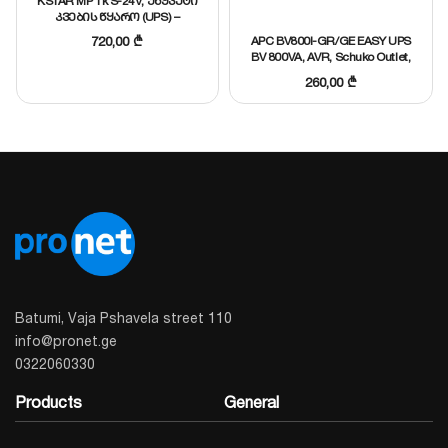
KSTAR MP 1k S-24V, უწყვეტი
მონაცემთა შენახვას და სისტემების
კვების წყარო (UPS) –
1KVA/0.9KW On-line Tower,
სტაბილურობას.
APC BV800I-GR/GE EASY UPS
720,00
₾
2x9AH აკუმულატორით
BV 800VA, AVR, Schuko Outlet,
230V
260,00
₾
დეტალური მონაცემების გახსნა
მსგავსის შერჩევა
Batumi, Vaja Pshavela street 110
info@pronet.ge
0322060330
Products
General