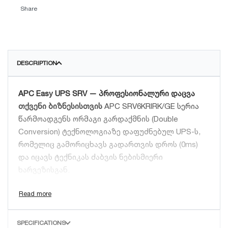
Share
DESCRIPTION
APC Easy UPS SRV — პროფესიონალური დაცვა
თქვენი ბიზნესისთვის
APC SRV6KRIRK/GE სერია
წარმოადგენს ორმაგი გარდაქმნის (Double
Conversion) ტექნოლოგიაზე დაფუძნებულ UPS-ს,
რომელიც გამორიცხავს გადართვის დროს (0ms)
და იცავს ტექნიკას ძაბვის ნებისმიერი
ხარვეზისგან.
ძირითადი უპირატესობები:
მაღალი ეფექტურობა:
6000W სიმძლავრე
SPECIFICATIONS
(Power Factor 1.0) ნიშნავს მეტ რეალურ