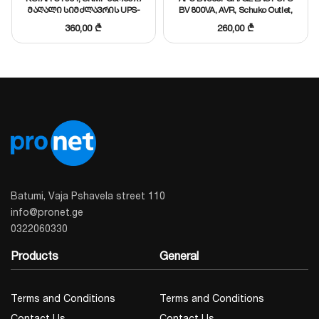
მაღალი სიმძლავრის UPS-
BV 800VA, AVR, Schuko Outlet,
ებისთვის NETAGENT 9
230V
360,00
₾
260,00
₾
Batumi, Vaja Pshavela street 110
info@pronet.ge
0322060330
Products
General
Terms and Conditions
Terms and Conditions
Contact Us
Contact Us