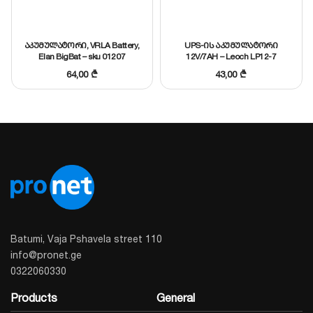
მეშვეობით შეგიძლიათ რეალურ დროში
აკონტროლოთ ენერგიის ხარჯი, დამუხტვის
აკუმულატორი, VRLA Battery,
UPS-ის აკუმულატორი
დონე და განაახლოთ მოწყობილობის
Elan BigBat – sku 01207
12V/7AH – Leoch LP12-7
პროგრამული უზრუნველყოფა Bluetooth-ით.
64,00
₾
43,00
₾
ეკოლოგიური დამუხტვა:
მხარს უჭერს 500W-
მდე მზის პანელებს, რაც საშუალებას
გაძლევთ სრულად დაამუხტოთ სადგური
ბუნებაში ყოფნისას 3-4 საათში.
ტექნიკური მახასიათებლები:
პარამეტრი
მნიშვნელობა
აკუმულატორის
Batumi, Vaja Pshavela street 110
1440 Wh
ტევადობა
info@pronet.ge
0322060330
გამომავალი
1800W (Pure Sine Wave)
სიმძლავრე
Products
General