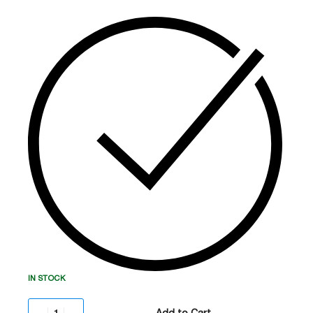
შექმნილი. მას აქვს გაზრდილი ტევადობა და
უმაღლესი ხარისხის LiFePO4 ბატარეები.
ტევადობა:
1440Wh (გაზრდილი რეზერვი).
სიმძლავრე:
1800W (პიკური 2700W).
ინტერფეისი:
ევროპული სტანდარტის (GE/EU)
როზეტები.
ბატარეის ტიპი:
LiFePO4 (3,500+ ციკლი 80%-
მდე).
UPS ფუნქცია:
20ms გადართვის დრო.
IN STOCK
Add to Cart