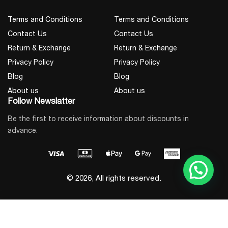
2 x 230V/7.8A (European
AC როზეტები
Terms and Conditions
Terms and Conditions
Standard)
Contact Us
Contact Us
1 x USB-C (100W), 4 x
USB პორტები
Return & Exchange
Return & Exchange
USB-A (5V/3A)
Privacy Policy
Privacy Policy
უსადენო
Blog
Blog
1 x 15W Max.
დამუხტვა
About us
About us
Follow Newslatter
წონა
16.4 კგ
Be the first to receive information about discounts in
დამუხტვის
advance.
0°C – 40°C
ტემპერატურა
© 2026, All rights reserved.
დეტალური მონაცემების გახსნა
მსგავსის შერჩევა
Add to Cart