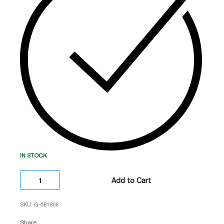
IN STOCK
Add to Cart
G-581806
Share