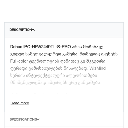
DESCRIPTION
Dahua IPC-HFW2449TL-S-PRO
არის მოწინავე
ვიდეო სამეთვალყურეო კამერა, რომელიც იყენებს
Full-color ტექნოლოგიას ღამითაც კი მკვეთრი,
ფერადი გამოსახულების მისაღებად. WizMind
სერიის ინტელექტუალური ალგორითმები
მნიშვნელოვნად ამცირებს ცრუ განგაშებს.
ძირითადი მახასიათებლები:
4MP მაღალი გარჩევადობა:
2688 × 1520
რეზოლუცია დეტალური მონიტორინგისთვის.
SPECIFICATIONS
Full-color ტექნოლოგია:
ფერადი ვიდეო ღამის