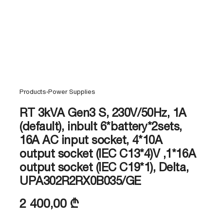
Products
›
Power Supplies
RT 3kVA Gen3 S, 230V/50Hz, 1A
(default), inbult 6*battery*2sets,
16A AC input socket, 4*10A
output socket (IEC C13*4)V ,1*16A
output socket (IEC C19*1), Delta,
UPA302R2RX0B035/GE
2 400,00
₾