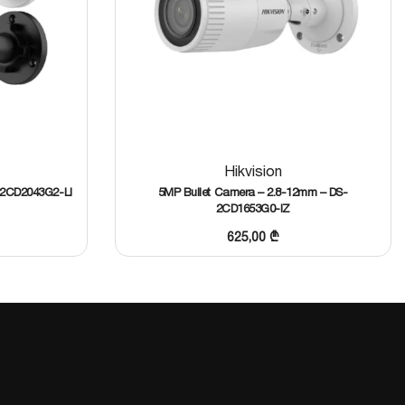
Hikvision
-2CD2043G2-LI
5MP Bullet Camera – 2.8-12mm – DS-
2CD1653G0-IZ
625,00
₾