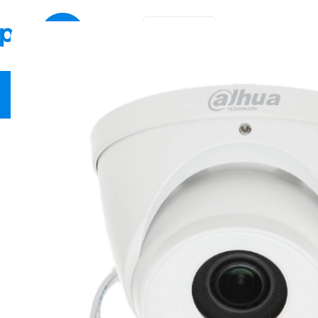
EN
KA
Video Security
Network Equipment
Fire Safety
Smart Hom