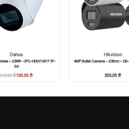
Dahua
Hikvision
era – 2.8მმ – IPC-HDW1431T1P-
4MP Bullet Camera – 2.8mm – DS
S4
210,00
₾
180,00
₾
350,00
₾