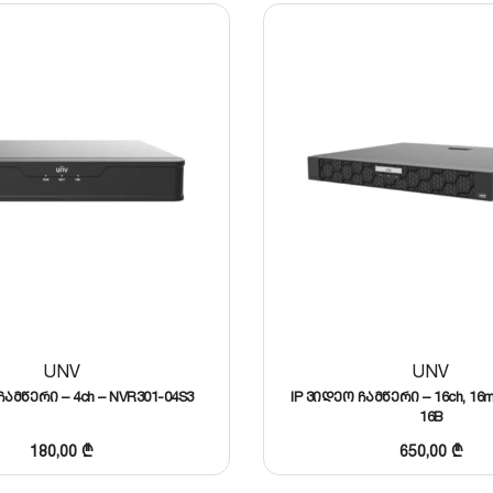
ხს მხოლოდ ადამიანის ან ავტომობილის დაფიქსირებისას
ლობა უპრობლემოდ მუშაობს პრემიუმ კლასის 12 მეგაპიქ
), რაც უზრუნველყოფს უზარმაზარი და ხანგრძლივი ვიდე
 ცრუ განგაშისგან
ას, რომ 8-ვე არხი იმუშავებს უმაღლეს კადრების სიხში
ხავს ადგილს დისკზე, ვიდრე სტანდარტული ფორმატები.
UNV
UNV
ჩამწერი – 4ch – NVR301-04S3
IP ვიდეო ჩამწერი – 16ch, 16m
16B
180,00
₾
650,00
₾