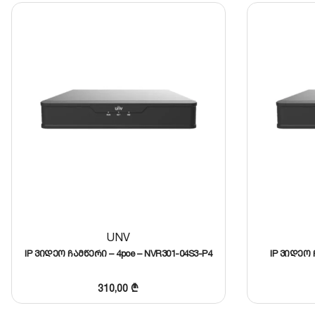
ფილტრაციას. სისტემა რეაგირებს და განგაშს ტე
მოძრაობას ავტომატურად აიგნორებს.
ორმაგი SATA პორტი და 12MP მხარდაჭერა:
მოწყობი
დისკებისთვის (თითოეული 16TB-მდე, ჯამში 32TB
მაქსიმალური გამტარობა და დაცვა
160 Mbps
შემავალი გამტარუნარიანობა იძლევა გარანტი
Smart H.265+ კოდეკი კი ორჯერ უფრო ეფექტურად ინა
დეტალური მონაცემების გახსნა
მსგავსის შერჩევა
UNV
IP ვიდეო ჩამწერი – 4poe – NVR301-04S3-P4
IP ვიდეო 
310,00
₾