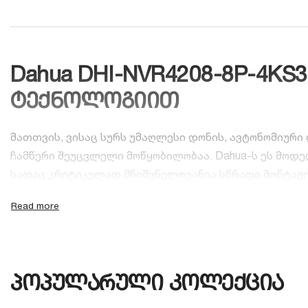
Dahua DHI-NVR4208-8P-4KS3
ტექნოლოგიით
მათთვის, ვისაც სურს უმაღლესი დონის, ავტონომიურ
ჩამწერი შეუცვლელი მოწყობილობაა. Dahua-ს ეს მო
სადაც კრიტიკულად მნიშვნელოვანია სწრაფი მონტაჟი
რატომ არის ეს მოდელი საუკეთეს
სრული PoE ინტეგრაცია (Plug & Play):
ჩამწერს უკანა
მხოლოდ ერთი ქსელის კაბელით (UTP), რომლითაც 
პოპულარული კოლექცია
WizSense ხელოვნური ინტელექტი:
ჩამწერში ჩაშენე