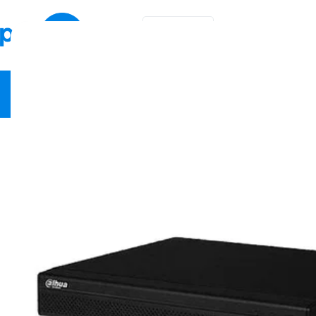
EN
KA
Video Security
Network Equipment
Fire Safety
Smart Hom