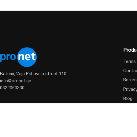
Produ
Terms 
Conta
Batumi, Vaja Pshavela street 110
Return
info@pronet.ge
0322060330
Privac
Blog
About