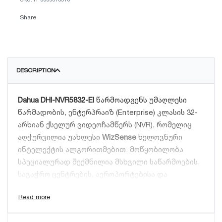
ვიდეოარქივისთვის. საუკეთესო არჩევანია
Share
მსხვილი ინდუსტრიული ობიექტებისთვის.
DESCRIPTION
Dahua DHI-NVR5832-EI
წარმოადგენს უმაღლესი
წარმადობის, ენტერპრაიზ (Enterprise) კლასის 32-
არხიან ქსელურ ვიდეოჩამწერს (NVR), რომელიც
აღჭურვილია უახლესი
WizSense
ხელოვნური
ინტელექტის ალგორითმებით. მოწყობილობა
სპეციალურად შექმნილია მსხვილი საწარმოების,
სავაჭრო ცენტრების, აეროპორტებისა და
სახელმწიფო დაწესებულებების მასშტაბური
უსაფრთხოების სისტემებისთვის.
უძლიერესი AI ფუნქციები და სახის