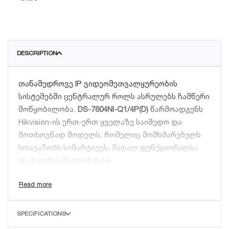
DESCRIPTION
თანამედროვე IP ვიდეომეთვალყურეობის
სისტემებში ცენტრალურ როლს ასრულებს ჩამწერი
მოწყობილობა.
DS-7604NI-Q1/4P(D)
წარმოადგენს
Hikvision-ის ერთ-ერთ ყველაზე საიმედო და
მოთხოვნად მოდელს, რომელიც მომხმარებელს
სთავაზობს სიმარტივეს, მაღალ ფუნქციონალსა
და ხელმისაწვდომ ფასს.
ინტეგრირებული 4 PoE პორტი (Plug &
Play)
SPECIFICATIONS
ამ მოდელის მთავარი უპირატესობა ჩაშენებული 4