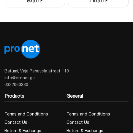
820,00
₾
1 100,00
₾
დისტანციური მართვა Hik-Connect
აპლიკაციით
მოწყობილობა სრულად თავსებადია Hik-Connect
პლატფორმასთან. თქვენ შეგიძლიათ მარტივად
დაუკავშიროთ ჩამწერი თქვენს სმარტფონს ან
პლანშეტს და მსოფლიოს ნებისმიერი
წერტილიდან, რეალურ დროში ადევნოთ თვალი
თქვენს ობიექტს, მიიღოთ შეტყობინებები
Batumi, Vaja Pshavela street 110
მოძრაობის დეტექციაზე და გადაახვიოთ
info@pronet.ge
ჩანაწერებ
0322060330
Products
General
Terms and Conditions
Terms and Conditions
Contact Us
Contact Us
Return & Exchange
Return & Exchange