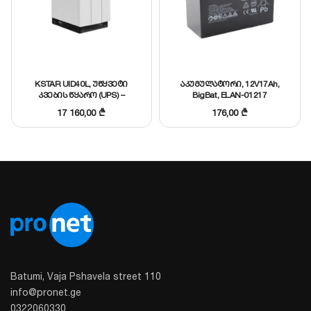
გადატვირთვისგან, მოკლე ჩართვისა და
ძაბვის მკვეთრი ცვალებადობისგან.
შენიშვნა:
მოცემული მოდელი არის “Long
KSTAR UID40L, უწყვეტი
აკუმულატორი, 12V17Ah,
Backup” ვერსია და კომპლექტაციაში
არ
კვების წყარო (UPS) –
BigBat, ELAN-01217
40KVA/36KW ინდუსტრიული/
მოჰყვება აკუმულატორები
.
17 160,00
₾
176,00
₾
ტრანსფორმატორიანი UPS
3:3
Batumi, Vaja Pshavela street 110
info@pronet.ge
0322060330