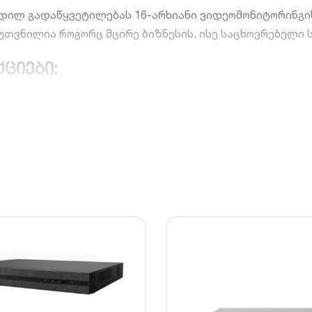
დილ გადაწყვეტილებას 16-არხიანი ვიდეომონიტორინგის 
ნკუთვნილია როგორც მცირე ბიზნესის, ისე საცხოვრებელ
ციები:
ლად დაუკავშიროთ 16-მდე უსაფრთხოების კამერა სრუ
დობის SATA HDD-ებთან ხანგრძლივი და უწყვეტი არქივი
ფეისის წყალობით, შეგიძლიათ დისტანციურად ადევნოთ
აწყება მხოლოდ მოძრაობის დაფიქსირებისას, რაც მნიშვ
16 ვიდეო არხი (BNC)
VGA, HDMI ან BNC (მოდიფიკაციის მიხედვით)