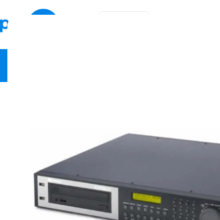
EN
KA
Video Security
Network Equipment
Fire Safety
Smart Hom