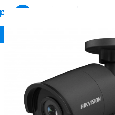
EN
KA
Video Security
Network Equipment
Fire Safety
Smart Hom