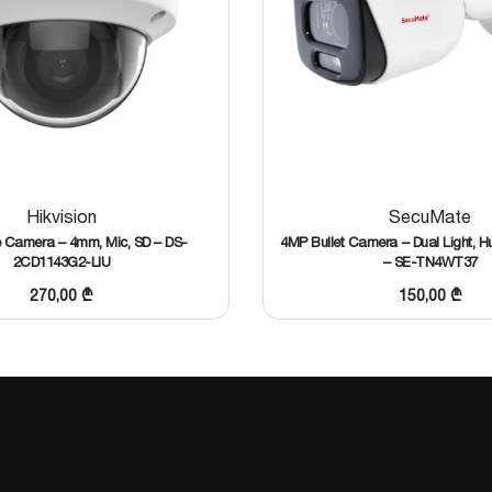
Hikvision
SecuMate
Camera – 4mm, Mic, SD – DS-
4MP Bullet Camera – Dual Light, H
2CD1143G2-LIU
– SE-TN4WT37
270,00
₾
150,00
₾